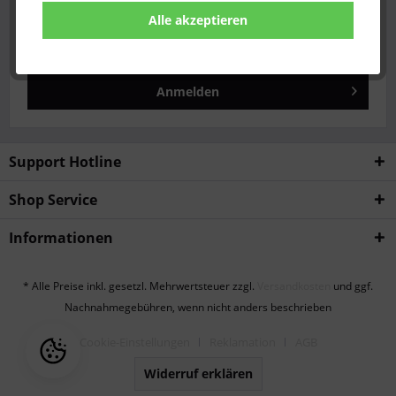
Alle akzeptieren
Passwort vergessen?
Anmelden
Support Hotline
Shop Service
Informationen
* Alle Preise inkl. gesetzl. Mehrwertsteuer zzgl.
Versandkosten
und ggf.
Nachnahmegebühren, wenn nicht anders beschrieben
Cookie-Einstellungen
Reklamation
AGB
Widerruf erklären