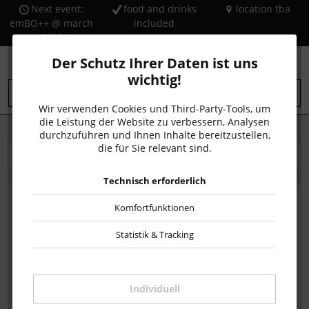
Next event:
food and drinks
location tba
emBO++ @ march
included
2025
h
Der Schutz Ihrer Daten ist uns
wichtig!
Menü
Wir verwenden Cookies und Third-Party-Tools, um
die Leistung der Website zu verbessern, Analysen
durchzuführen und Ihnen Inhalte bereitzustellen,
die für Sie relevant sind.
Ich bin Neukunde
Technisch erforderlich
Ich bin bereits Kunde
Komfortfunktionen
Statistik & Tracking
Einloggen mit Ihrer E-Mail-Adresse und Ihrem Passwort
Individuell